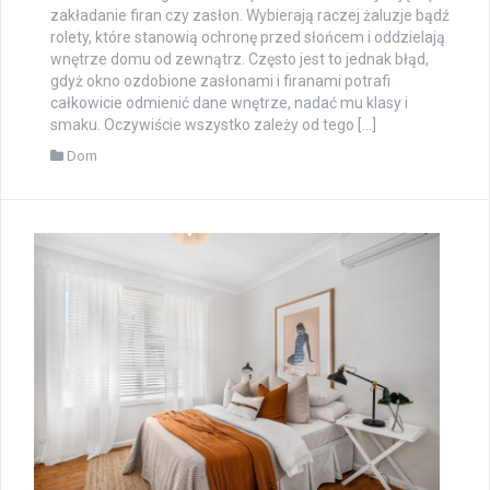
zakładanie firan czy zasłon. Wybierają raczej żaluzje bądź
rolety, które stanowią ochronę przed słońcem i oddzielają
wnętrze domu od zewnątrz. Często jest to jednak błąd,
gdyż okno ozdobione zasłonami i firanami potrafi
całkowicie odmienić dane wnętrze, nadać mu klasy i
smaku. Oczywiście wszystko zależy od tego […]
Dom