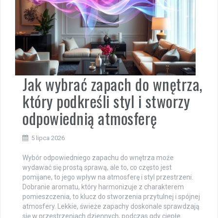
Jak wybrać zapach do wnętrza,
który podkreśli styl i stworzy
odpowiednią atmosferę
5 lipca 2026
Wybór odpowiedniego zapachu do wnętrza może
wydawać się prostą sprawą, ale to, co często jest
pomijane, to jego wpływ na atmosferę i styl przestrzeni.
Dobranie aromatu, który harmonizuje z charakterem
pomieszczenia, to klucz do stworzenia przytulnej i spójnej
atmosfery. Lekkie, świeże zapachy doskonale sprawdzają
się w przestrzeniach dziennych, podczas gdy ciepłe