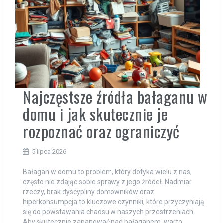
Najczęstsze źródła bałaganu w
domu i jak skutecznie je
rozpoznać oraz ograniczyć
5 lipca 2026
Bałagan w domu to problem, który dotyka wielu z nas,
często nie zdając sobie sprawy z jego źródeł. Nadmiar
rzeczy, brak dyscypliny domowników oraz
hiperkonsumpcja to kluczowe czynniki, które przyczyniają
się do powstawania chaosu w naszych przestrzeniach.
Aby skutecznie zapanować nad bałaganem, warto