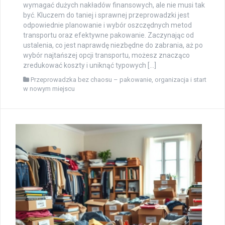
wymagać dużych nakładów finansowych, ale nie musi tak
być. Kluczem do taniej i sprawnej przeprowadzki jest
odpowiednie planowanie i wybór oszczędnych metod
transportu oraz efektywne pakowanie. Zaczynając od
ustalenia, co jest naprawdę niezbędne do zabrania, aż po
wybór najtańszej opcji transportu, możesz znacząco
zredukować koszty i uniknąć typowych […]
Przeprowadzka bez chaosu – pakowanie, organizacja i start
w nowym miejscu