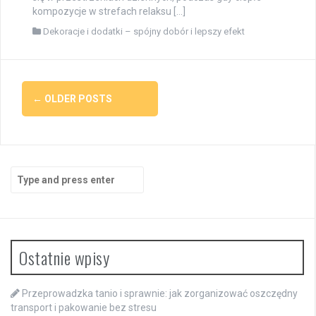
kompozycje w strefach relaksu […]
Dekoracje i dodatki – spójny dobór i lepszy efekt
Posts
←
OLDER POSTS
navigation
Search
for:
Ostatnie wpisy
Przeprowadzka tanio i sprawnie: jak zorganizować oszczędny
transport i pakowanie bez stresu