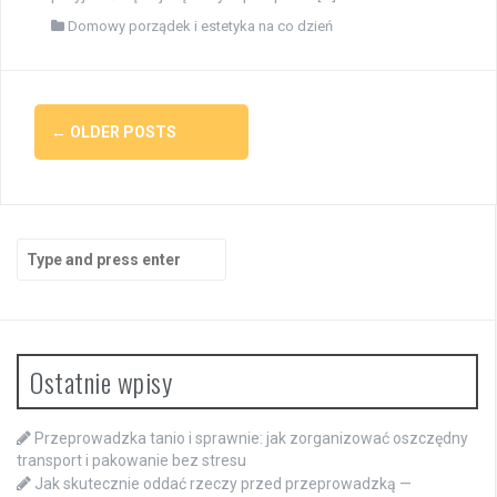
Domowy porządek i estetyka na co dzień
Posts
←
OLDER POSTS
navigation
Search
for:
Ostatnie wpisy
Przeprowadzka tanio i sprawnie: jak zorganizować oszczędny
transport i pakowanie bez stresu
Jak skutecznie oddać rzeczy przed przeprowadzką —