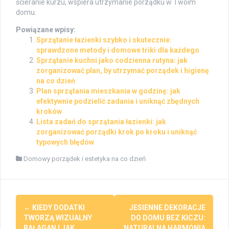
ścieranie kurzu, wspiera utrzymanie porządku w Twoim
domu.
Powiązane wpisy:
Sprzątanie łazienki szybko i skutecznie:
sprawdzone metody i domowe triki dla każdego
Sprzątanie kuchni jako codzienna rutyna: jak
zorganizować plan, by utrzymać porządek i higienę
na co dzień
Plan sprzątania mieszkania w godzinę: jak
efektywnie podzielić zadania i uniknąć zbędnych
kroków
Lista zadań do sprzątania łazienki: jak
zorganizować porządki krok po kroku i uniknąć
typowych błędów
Domowy porządek i estetyka na co dzień
Post
←
KIEDY DODATKI
JESIENNE DEKORACJE
navigation
TWORZĄ WIZUALNY
DO DOMU BEZ KICZU:
BAŁAGAN I JAK
NATURALNA HARMONIA