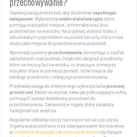
przechowywanie?
Zaplanuj swoją przestrzeń, aby skutecznie
zapobiegać
bałaganowi
. Wykorzystaj
meble wielofunkcyjne
, które
pomogą oszczędzić miejsce i zminimalizować ilość
przedmiotów na wierzchu. Na przykład, wybierz łóżko z
wbudowanym pojemnikiem na pościel lub sofę, która może
służyć jako miejsce do przechowywania poduszek.
Wprowadź systemy
przechowywania
, korzystając z szafek
zamykanych oraz pudełek. Dzięki nim ukryjesz przedmioty,
które nie muszą być na widoku, co znacząco zmniejszy
wizualny chaos w pomieszczeniach. Ustal miejsce dla
każdego przedmiotu i unikaj jego przemieszczania.
Przykładaj uwagę do efektywnego wykorzystania
pionowej
przestrzeni
. Meble na wymiar, takie jak półki sięgające sufitu,
pomogą Ci zyskać dodatkową przestrzeń do
przechowywania. Zainwestuj w regały, które zwiększą
funkcjonalność wnętrza.
Regularnie odkładaj rzeczy na miejsce od razu po użyciu.
Organizacja przestrzeni oraz zaangażowanie domowników
w
codzienne obowiązki, jak wyrzucanie śmieci
czy bieżące