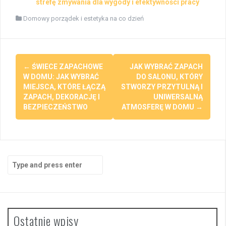
strefę zmywania dla wygody i efektywności pracy
Domowy porządek i estetyka na co dzień
Post
←
ŚWIECE ZAPACHOWE
JAK WYBRAĆ ZAPACH
navigation
W DOMU: JAK WYBRAĆ
DO SALONU, KTÓRY
MIEJSCA, KTÓRE ŁĄCZĄ
STWORZY PRZYTULNĄ I
ZAPACH, DEKORACJĘ I
UNIWERSALNĄ
BEZPIECZEŃSTWO
ATMOSFERĘ W DOMU
→
Search
for:
Ostatnie wpisy