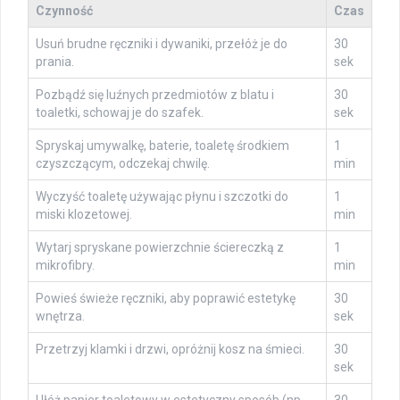
Czynność
Czas
Usuń brudne ręczniki i dywaniki, przełóż je do
30
prania.
sek
Pozbądź się luźnych przedmiotów z blatu i
30
toaletki, schowaj je do szafek.
sek
Spryskaj umywalkę, baterie, toaletę środkiem
1
czyszczącym, odczekaj chwilę.
min
Wyczyść toaletę używając płynu i szczotki do
1
miski klozetowej.
min
Wytarj spryskane powierzchnie ściereczką z
1
mikrofibry.
min
Powieś świeże ręczniki, aby poprawić estetykę
30
wnętrza.
sek
Przetrzyj klamki i drzwi, opróżnij kosz na śmieci.
30
sek
Ułóż papier toaletowy w estetyczny sposób (np.
30