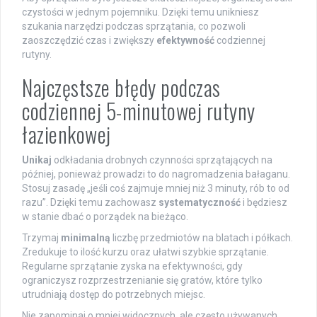
czystości w jednym pojemniku. Dzięki temu unikniesz
szukania narzędzi podczas sprzątania, co pozwoli
zaoszczędzić czas i zwiększy
efektywność
codziennej
rutyny.
Najczęstsze błędy podczas
codziennej 5-minutowej rutyny
łazienkowej
Unikaj
odkładania drobnych czynności sprzątających na
później, ponieważ prowadzi to do nagromadzenia bałaganu.
Stosuj zasadę „jeśli coś zajmuje mniej niż 3 minuty, rób to od
razu”. Dzięki temu zachowasz
systematyczność
i będziesz
w stanie dbać o porządek na bieżąco.
Trzymaj
minimalną
liczbę przedmiotów na blatach i półkach.
Zredukuje to ilość kurzu oraz ułatwi szybkie sprzątanie.
Regularne sprzątanie zyska na efektywności, gdy
ograniczysz rozprzestrzenianie się gratów, które tylko
utrudniają dostęp do potrzebnych miejsc.
Nie zapominaj o mniej widocznych, ale często używanych