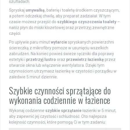
szufladach.
Spryskaj
umywalkę
, baterię i toaletę środkiem czyszczącym,
a potem odczekaj chwilę, aby preparat zadziałał. W tym
czasie możesz przejść do
szybkiego czyszczenia toalety
–
nałóż płyn do miski klozetowej oraz przetrzyj zewnętrzne
części.
Po upływie paru minut
wytarcie
spryskanych powierzchni
ściereczką z mikrofibry pomoże w usunięciu wszelkich
zabrudzeń. Na koniec powieś świeże ręczniki dla poprawy
estetyki i
przetrzyj lustro
oraz
przewietrz łazienkę
przez
otwarcie okna lub włączenie wentylatora. Dzięki tym
czynnościom utrzymasz łazienkę w czystości i porządku w
zaledwie 5 minut dziennie.
Szybkie czynności sprzątające do
wykonania codziennie w łazience
Wykonaj codzienne
szybkie sprzątanie
łazienki w 5 minut,
aby zapewnić jej czystość i schludność. Oto najlepsza
kolejność czynności, które pomogą Ci w tym zadaniu: