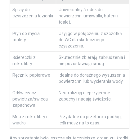
Spray do
Uniwersalny środek do
czyszczenia łazienki
powierzchni umywalki, baterii i
toalet.
Płyn do mycia
Użyj go w połączeniu z szczotką
toalety
do WC dla skutecznego
czyszczenia.
Ściereczki z
Skutecznie zbierają zabrudzenia i
mikrofibry
nie pozostawiają smug.
Ręczniki papierowe
Idealne do doraźnego wysuszenia
powierzchni lub wycierania wody.
Odświeżacz
Neutralizują nieprzyjemne
powietrza/swieca
zapachy i nadają świeżości.
zapachowa
Mop z mikrofibry i
Przydatne do przetarcia podłogi,
wiadro
jeśli masz na to czas.
Aby sprzątanie było jeszcze skuteczniejsze, organizuj środki