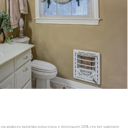
 na większą łazienkę połączoną z domowym SPA czy też salonem