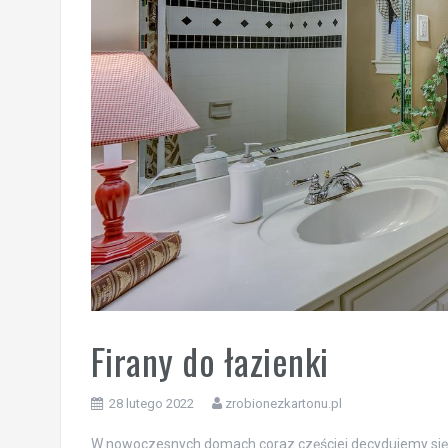
Firany do łazienki
28 lutego 2022
zrobionezkartonu.pl
W nowoczesnych domach coraz częściej decydujemy się