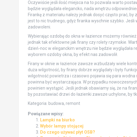
Oczywiście jeśli ilość miejsca na to pozwala warto posta
będzie wyglądała elegancko, nada wnętrzu odpowiednieg
Firankę z materiału należy jednak dosyć często prać, by 
jest to nic trudnego, gdyż firanka wyschnie szybko. Jeśl
zadowoleni.
Wybierając ozdobę do okna w łazience możemy również zd
jednak tak efektowne jak firany czy rolety rzymskie. Wa
dzień-noc w eleganckim wnętrzu nie będzie wyglądała re
wyborem ozdoby okna, by efekt nas zadowolił.
Firany w oknie w łazience zawsze wzbudzały wiele kontro
duża wilgotność, by firany dobrze wyglądały i były funkc
wilgotność powietrza i czasowo pojawia się para wodna w
powinna być wystarczająca. W przypadku nowoczesnych 
powinien wystąpić. Jeśli jednak obawiamy się, że na firana
by pozostawiać drzwi do łazienki zawsze uchylone, by t
Kategoria: budowa, remont
Powiązane wpisy:
Lampki na biurko
Wybór lampy stojącej
Do czego używać płyt OSB?