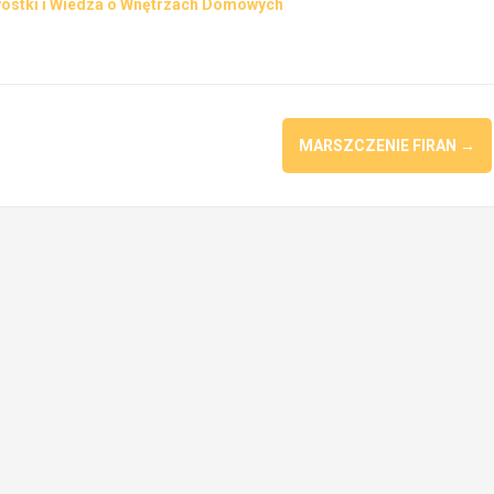
wostki i Wiedza o Wnętrzach Domowych
MARSZCZENIE FIRAN
→