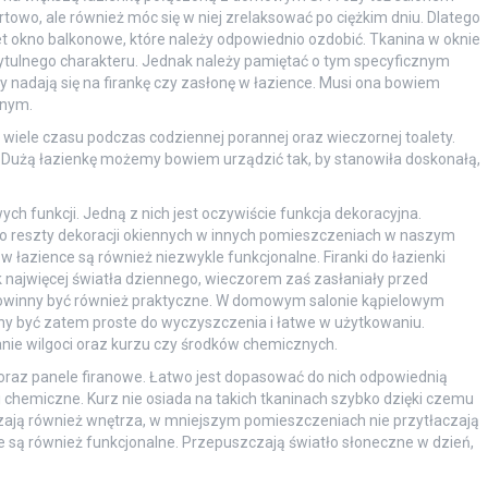
wo, ale również móc się w niej zrelaksować po ciężkim dniu. Dlatego
t okno balkonowe, które należy odpowiednio ozdobić. Tkanina w oknie
tulnego charakteru. Jednak należy pamiętać o tym specyficznym
ny nadają się na firankę czy zasłonę w łazience. Musi ona bowiem
znym.
iele czasu podczas codziennej porannej oraz wieczornej toalety.
. Dużą łazienkę możemy bowiem urządzić tak, by stanowiła doskonałą,
ch funkcji. Jedną z nich jest oczywiście funkcja dekoracyjna.
o reszty dekoracji okiennych w innych pomieszczeniach w naszym
 łazience są również niezwykle funkcjonalne. Firanki do łazienki
k najwięcej światła dziennego, wieczorem zaś zasłaniały przed
powinny być również praktyczne. W domowym salonie kąpielowym
ny być zatem proste do wyczyszczenia i łatwe w użytkowaniu.
anie wilgoci oraz kurzu czy środków chemicznych.
 oraz panele firanowe. Łatwo jest dopasować do nich odpowiednią
ki chemiczne. Kurz nie osiada na takich tkaninach szybko dzięki czemu
jszają również wnętrza, w mniejszym pomieszczeniach nie przytłaczają
kie są również funkcjonalne. Przepuszczają światło słoneczne w dzień,