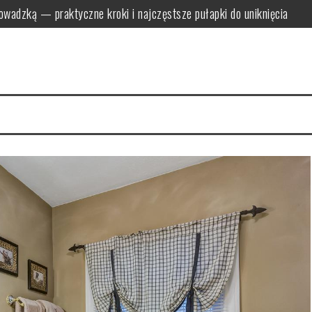
owadzką — praktyczne kroki i najczęstsze pułapki do uniknięcia
zowe formalności, których nie można pominąć przy zmianie adresu
h i półkach: praktyczne metody i najczęstsze błędy sprzątania
osoby na świeżość i przytulną atmosferę
tecznie: domowe sposoby i bezpieczne narzędzia do udrożniania
anizować oszczędny transport i pakowanie bez stresu