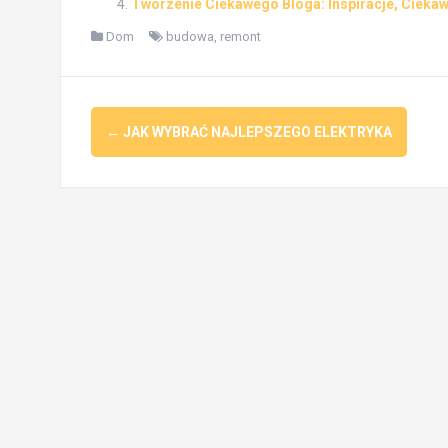
Tworzenie Ciekawego Bloga: Inspiracje, Cieka
Dom
budowa
,
remont
Post
←
JAK WYBRAĆ NAJLEPSZEGO ELEKTRYKA
navigation