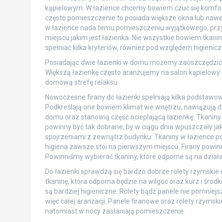
kąpielowym. W łazience chcemy bowiem czuć się komforto
często pomieszczenie to posiada większe okna lub nawe
w łazience nada temu pomieszczeniu wyjątkowego, przy
miejscu jakim jest łazienka. Nie wszystkie bowiem tkani
spełniać kilka kryteriów, również pod względem higienic
Posiadając dwie łazienki w domu możemy zaoszczędzić w
Większą łazienkę często aranżujemy na salon kąpielowy
domową strefę relaksu.
Nowoczesne firany do łazienki spełniają kilka podstawowy
Podkreślają one bowiem klimat we wnętrzu, nawiązują d
domu oraz stanowią część ocieplającą łazienkę. Tkaniny w
powinny być tak dobrane, by w ciągu dnia wpuszczały ja
spojrzeniami z zewnątrz budynku. Tkaniny w łazience 
higiena zawsze stoi na pierwszym miejscu. Firany powin
Powinniśmy wybierać tkaniny, które odporne są na dział
Do łazienki sprawdzą się bardzo dobrze rolety rzymskie
tkaninę, która odporna będzie na wilgoć oraz kurz i środ
są bardziej higieniczne. Rolety bądź panele nie pomnie
więc całej aranżacji. Panele firanowe oraz rolety rzyms
natomiast w nocy zasłaniają pomieszczenie.