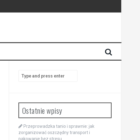
Search
for:
Ostatnie wpisy
Przeprowadzka tanio i sprawnie: jak
zorganizować oszczędny transport i
pakowanie bez stresu