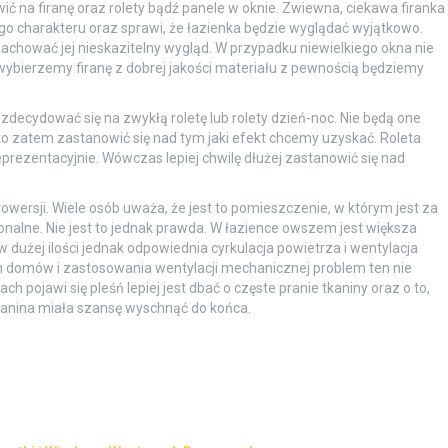
wić na firanę oraz rolety bądź panele w oknie. Zwiewna, ciekawa firanka
o charakteru oraz sprawi, że łazienka będzie wyglądać wyjątkowo.
zachować jej nieskazitelny wygląd. W przypadku niewielkiego okna nie
i wybierzemy firanę z dobrej jakości materiału z pewnością będziemy
ecydować się na zwykłą roletę lub rolety dzień-noc. Nie będą one
rto zatem zastanowić się nad tym jaki efekt chcemy uzyskać. Roleta
prezentacyjnie. Wówczas lepiej chwilę dłużej zastanowić się nad
wersji. Wiele osób uważa, że jest to pomieszczenie, w którym jest za
jonalne. Nie jest to jednak prawda. W łazience owszem jest większa
 dużej ilości jednak odpowiednia cyrkulacja powietrza i wentylacja
domów i zastosowania wentylacji mechanicznej problem ten nie
ch pojawi się pleśń lepiej jest dbać o częste pranie tkaniny oraz o to,
kanina miała szansę wyschnąć do końca.