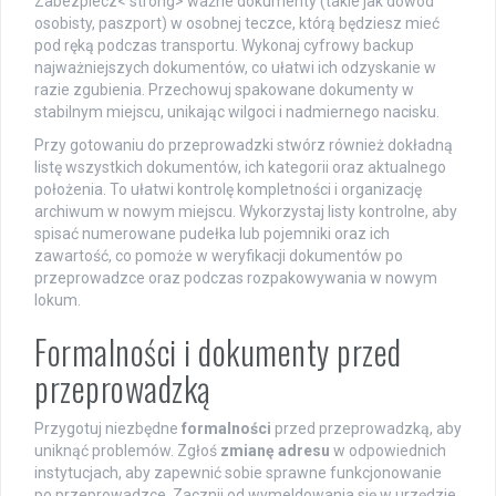
Zabezpiecz< strong> ważne dokumenty (takie jak dowód
osobisty, paszport) w osobnej teczce, którą będziesz mieć
pod ręką podczas transportu. Wykonaj cyfrowy backup
najważniejszych dokumentów, co ułatwi ich odzyskanie w
razie zgubienia. Przechowuj spakowane dokumenty w
stabilnym miejscu, unikając wilgoci i nadmiernego nacisku.
Przy gotowaniu do przeprowadzki stwórz również dokładną
listę wszystkich dokumentów, ich kategorii oraz aktualnego
położenia. To ułatwi kontrolę kompletności i organizację
archiwum w nowym miejscu. Wykorzystaj listy kontrolne, aby
spisać numerowane pudełka lub pojemniki oraz ich
zawartość, co pomoże w weryfikacji dokumentów po
przeprowadzce oraz podczas rozpakowywania w nowym
lokum.
Formalności i dokumenty przed
przeprowadzką
Przygotuj niezbędne
formalności
przed przeprowadzką, aby
uniknąć problemów. Zgłoś
zmianę adresu
w odpowiednich
instytucjach, aby zapewnić sobie sprawne funkcjonowanie
po przeprowadzce. Zacznij od wymeldowania się w urzędzie