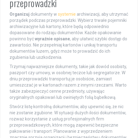
przeprowadzki
Organizuj
dokumenty w
systemie
archiwizacji, aby utrzymać
porządek podczas przeprowadzki. Wybierz trwałe pojemniki
archiwizacyjne lub kartony, które będą odpowiednio
dopasowane do rodzaju dokumentów. Każde opakowanie
powinno być
wyraźnie opisane
, aby ułatwić szybki dostęp do
zawartości. Nie przepełniaj kartonów i unikaj transportu
dokumentów luzem, gdyż może to prowadzić do ich
zgubienia lub uszkodzenia.
Trzymaj najważniejsze dokumenty, takie jak dowód osobisty,
paszport czy umowy, w osobnej teczce lub segregatorze. W
dniu przeprowadzki transportuj je osobiście, zamiast
umieszczać je w kartonach razem z innymi rzeczami. Warto
także zabezpieczyć cenne przedmioty, używając
oryginalnych opakowań lub owiniętych folią bąbelkową.
Stwórz listę kontrolną dokumentów, aby upewnić się, że nic
nie zostanie zgubione. W sytuacji dużych ilości dokumentów,
rozważ korzystanie z usług profesjonalnych firm
przeprowadzkowych, które mogą zapewnić bezpieczne
pakowanie i transport. Planowanie z wyprzedzeniem
znacznie sprzyja organizacji i bezpieczeństwu dokumentów