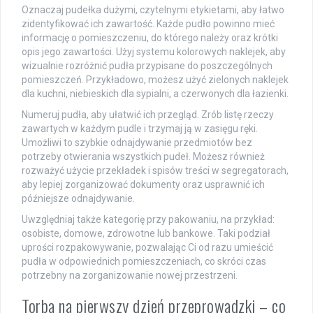
Oznaczaj pudełka dużymi, czytelnymi etykietami, aby łatwo
zidentyfikować ich zawartość. Każde pudło powinno mieć
informację o pomieszczeniu, do którego należy oraz krótki
opis jego zawartości. Użyj systemu kolorowych naklejek, aby
wizualnie rozróżnić pudła przypisane do poszczególnych
pomieszczeń. Przykładowo, możesz użyć zielonych naklejek
dla kuchni, niebieskich dla sypialni, a czerwonych dla łazienki.
Numeruj pudła, aby ułatwić ich przegląd. Zrób listę rzeczy
zawartych w każdym pudle i trzymaj ją w zasięgu ręki.
Umożliwi to szybkie odnajdywanie przedmiotów bez
potrzeby otwierania wszystkich pudeł. Możesz również
rozważyć użycie przekładek i spisów treści w segregatorach,
aby lepiej zorganizować dokumenty oraz usprawnić ich
późniejsze odnajdywanie.
Uwzględniaj także kategorię przy pakowaniu, na przykład:
osobiste, domowe, zdrowotne lub bankowe. Taki podział
uprości rozpakowywanie, pozwalając Ci od razu umieścić
pudła w odpowiednich pomieszczeniach, co skróci czas
potrzebny na zorganizowanie nowej przestrzeni.
Torba na pierwszy dzień przeprowadzki – co