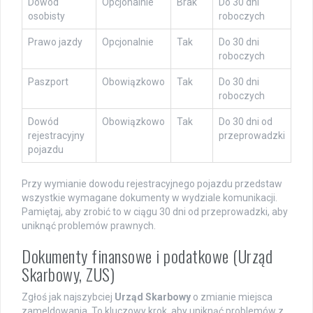
Dowód
Opcjonalnie
Brak
Do 30 dni
osobisty
roboczych
Prawo jazdy
Opcjonalnie
Tak
Do 30 dni
roboczych
Paszport
Obowiązkowo
Tak
Do 30 dni
roboczych
Dowód
Obowiązkowo
Tak
Do 30 dni od
rejestracyjny
przeprowadzki
pojazdu
Przy wymianie dowodu rejestracyjnego pojazdu przedstaw
wszystkie wymagane dokumenty w wydziale komunikacji.
Pamiętaj, aby zrobić to w ciągu 30 dni od przeprowadzki, aby
uniknąć problemów prawnych.
Dokumenty finansowe i podatkowe (Urząd
Skarbowy, ZUS)
Zgłoś jak najszybciej
Urząd Skarbowy
o zmianie miejsca
zameldowania. To kluczowy krok, aby uniknąć problemów z