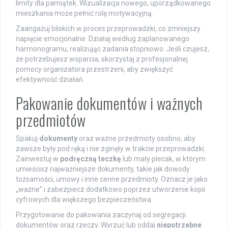
limity dla pamiątek. Wizualizacja nowego, uporządkowanego
mieszkania może pełnić rolę motywacyjną.
Zaangażuj bliskich w proces przeprowadzki, co zmniejszy
napięcie emocjonalne. Działaj według zaplanowanego
harmonogramu, realizując zadania stopniowo. Jeśli czujesz,
że potrzebujesz wsparcia, skorzystaj z profesjonalnej
pomocy organizatora przestrzeni, aby zwiększyć
efektywność działań.
Pakowanie dokumentów i ważnych
przedmiotów
Spakuj
dokumenty
oraz ważne przedmioty osobno, aby
zawsze były pod ręką i nie zginęły w trakcie przeprowadzki.
Zainwestuj w
podręczną teczkę
lub mały plecak, w którym
umieścisz najważniejsze dokumenty, takie jak dowody
tożsamości, umowy i inne cenne przedmioty. Oznacz je jako
„ważne” i zabezpiecz dodatkowo poprzez utworzenie kopii
cyfrowych dla większego bezpieczeństwa.
Przygotowanie do pakowania zaczynaj od segregacji
dokumentów oraz rzeczy. Wyrzuć lub oddaj
niepotrzebne