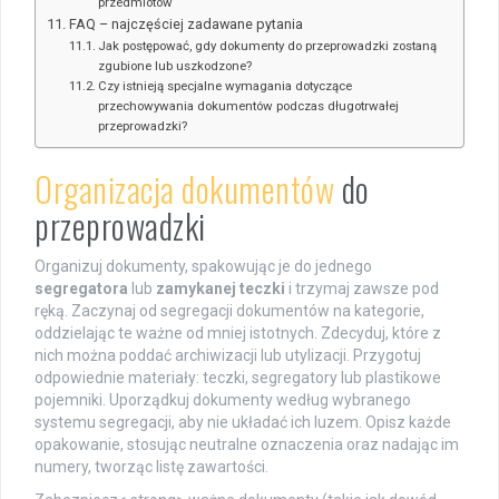
przedmiotów
FAQ – najczęściej zadawane pytania
Jak postępować, gdy dokumenty do przeprowadzki zostaną
zgubione lub uszkodzone?
Czy istnieją specjalne wymagania dotyczące
przechowywania dokumentów podczas długotrwałej
przeprowadzki?
Organizacja dokumentów
do
przeprowadzki
Organizuj dokumenty, spakowując je do jednego
segregatora
lub
zamykanej teczki
i trzymaj zawsze pod
ręką. Zaczynaj od segregacji dokumentów na kategorie,
oddzielając te ważne od mniej istotnych. Zdecyduj, które z
nich można poddać archiwizacji lub utylizacji. Przygotuj
odpowiednie materiały: teczki, segregatory lub plastikowe
pojemniki. Uporządkuj dokumenty według wybranego
systemu segregacji, aby nie układać ich luzem. Opisz każde
opakowanie, stosując neutralne oznaczenia oraz nadając im
numery, tworząc listę zawartości.