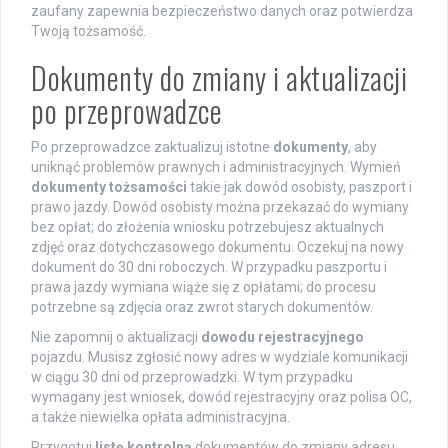
zaufany zapewnia bezpieczeństwo danych oraz potwierdza
Twoją tożsamość.
Dokumenty do zmiany i aktualizacji
po przeprowadzce
Po przeprowadzce zaktualizuj istotne
dokumenty
, aby
uniknąć problemów prawnych i administracyjnych. Wymień
dokumenty tożsamości
takie jak dowód osobisty, paszport i
prawo jazdy. Dowód osobisty można przekazać do wymiany
bez opłat; do złożenia wniosku potrzebujesz aktualnych
zdjęć oraz dotychczasowego dokumentu. Oczekuj na nowy
dokument do 30 dni roboczych. W przypadku paszportu i
prawa jazdy wymiana wiąże się z opłatami; do procesu
potrzebne są zdjęcia oraz zwrot starych dokumentów.
Nie zapomnij o aktualizacji
dowodu rejestracyjnego
pojazdu. Musisz zgłosić nowy adres w wydziale komunikacji
w ciągu 30 dni od przeprowadzki. W tym przypadku
wymagany jest wniosek, dowód rejestracyjny oraz polisa OC,
a także niewielka opłata administracyjna.
Przygotuj
listę kontrolną
dokumentów do zmiany adresu.