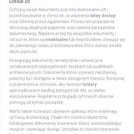
Cyfryzuj swoje dokumenty poprzez skanowanie ich i
przechowywanie w chmurze, co zapewnia
łatwy dostęp
oraz ochronę przed zgubieniem. Proces ten pozwala na
eliminację zbędnych papierów oraz ułatwia zarządzanie
dokumentacją. Najpierw przejrzyj wszystkie dokumenty i
odrzuć te, które są
nieaktualne
lub niepotrzebne, stosując się
do zalecanego czasu przechowywania, który wynosi zwykle
około pięciu lat.
Posegreguj dokumenty tematycznie i umieść je w
oznakowanych segregatorach, teczkach lub pudełkach
archiwizacyjnych. Dokumenty, które używasz najczęściej,
powinny być dostępne w łatwo dostępnym miejscu. Korzystaj
z przestrzeni w chmurze, aby tworzyć
foldery
uporządkowane według kategorii lub dat, co ułatwi
wyszukiwanie. Regularne przeglądy cyfrowych zbiorów
pomogą utrzymać porządek.
Warto także rozważyć używanie aplikacji, które wspierają
cyfrową archiwizację. Dzięki nim możesz skutecznie
katalogować dokumenty oraz prace dzieci, zaoszczędzając
miejsce i ułatwiając dostęp. Umożliwi to również tworzenie