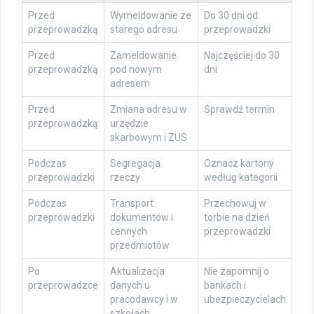
Przed
Wymeldowanie ze
Do 30 dni od
przeprowadzką
starego adresu
przeprowadzki
Przed
Zameldowanie
Najczęściej do 30
przeprowadzką
pod nowym
dni
adresem
Przed
Zmiana adresu w
Sprawdź termin
przeprowadzką
urzędzie
skarbowym i ZUS
Podczas
Segregacja
Oznacz kartony
przeprowadzki
rzeczy
według kategorii
Podczas
Transport
Przechowuj w
przeprowadzki
dokumentów i
torbie na dzień
cennych
przeprowadzki
przedmiotów
Po
Aktualizacja
Nie zapomnij o
przeprowadzce
danych u
bankach i
pracodawcy i w
ubezpieczycielach
szkołach