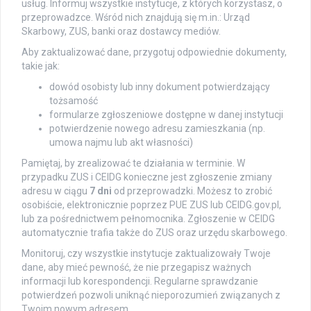
usług. Informuj wszystkie instytucje, z których korzystasz, o
przeprowadzce. Wśród nich znajdują się m.in.: Urząd
Skarbowy, ZUS, banki oraz dostawcy mediów.
Aby zaktualizować dane, przygotuj odpowiednie dokumenty,
takie jak:
dowód osobisty lub inny dokument potwierdzający
tożsamość
formularze zgłoszeniowe dostępne w danej instytucji
potwierdzenie nowego adresu zamieszkania (np.
umowa najmu lub akt własności)
Pamiętaj, by zrealizować te działania w terminie. W
przypadku ZUS i CEIDG konieczne jest zgłoszenie zmiany
adresu w ciągu
7 dni
od przeprowadzki. Możesz to zrobić
osobiście, elektronicznie poprzez PUE ZUS lub CEIDG.gov.pl,
lub za pośrednictwem pełnomocnika. Zgłoszenie w CEIDG
automatycznie trafia także do ZUS oraz urzędu skarbowego.
Monitoruj, czy wszystkie instytucje zaktualizowały Twoje
dane, aby mieć pewność, że nie przegapisz ważnych
informacji lub korespondencji. Regularne sprawdzanie
potwierdzeń pozwoli uniknąć nieporozumień związanych z
Twoim nowym adresem.