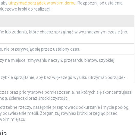
, aby
utrzymać porządek w swoim domu
. Rozpocznij od ustalenia
luczowe kroki do realizacji:
efie lub zadaniu, które chcesz sprzątnąć w wyznaczonym czasie (np.
, nie przerywając się przez ustalony czas.
zy na miejsce, zmywaniu naczyń, przetarciu blatów, szybkiej
szybkie sprzątanie, aby bez większego wysiłku utrzymać porządek.
 czas oraz priorytetowe pomieszczenia, na których się skoncentrujesz.
mop
, ściereczki oraz środki czystości.
otrzebne rzeczy, następnie przeprowadź odkurzanie i mycie podłóg.
zy odświeżenie mebli. Zorganizuj również krótki przegląd przed
swoim miejscu.
nia