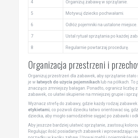
4
Organizuj zabawę w sprzątanie.
5
Motywuj dziecko pochwałami.
6
Odłóż pojemniki na ustalone miejsce.
7
Ustal rytuał sprzątania po każdej zab
8
Regularnie powtarzaj procedurę.
Organizacja przestrzeni i przech
Organizuj przestrzeń dla zabawek, aby sprzątanie stało 
je w
łatwych do użycia pojemnikach
lub na półkach. To 
znacząco zmniejszy bałagan. Ponadto, ogranicz liczbę 
zabawek, co ułatwi skupienie na mniejszej grupie i sprzą
Wyznacz strefę do zabawy, gdzie każdy rodzaj zabawek 
etykietami
, co pozwoli dziecku łatwo orientować się, gdz
dziecka, aby mogło samodzielnie sięgać po zabawki i od
Aby jeszcze bardziej ułatwić sprzątanie, zastosuj koloro
Regulując ilość posiadanych zabawek i wprowadzając re
porządku w kąciku zabaw. Używaj mebli i pojemników uła