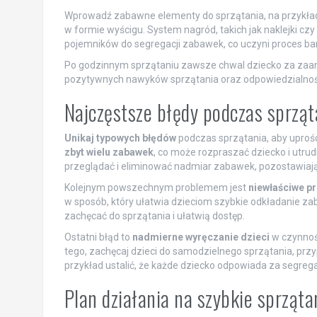
Wprowadź zabawne elementy do sprzątania, na przykład us
w formie wyścigu. System nagród, takich jak naklejki cz
pojemników do segregacji zabawek, co uczyni proces bar
Po godzinnym sprzątaniu zawsze chwal dziecko za zaang
pozytywnych nawyków sprzątania oraz odpowiedzialnośc
Najczęstsze błędy podczas sprząta
Unikaj typowych błędów
podczas sprzątania, aby uproś
zbyt wielu zabawek
, co może rozpraszać dziecko i utrud
przeglądać i eliminować nadmiar zabawek, pozostawiając 
Kolejnym powszechnym problemem jest
niewłaściwe p
w sposób, który ułatwia dzieciom szybkie odkładanie za
zachęcać do sprzątania i ułatwią dostęp.
Ostatni błąd to
nadmierne wyręczanie dzieci
w czynnośc
tego, zachęcaj dzieci do samodzielnego sprzątania, prz
przykład ustalić, że każde dziecko odpowiada za segreg
Plan działania na szybkie sprząta