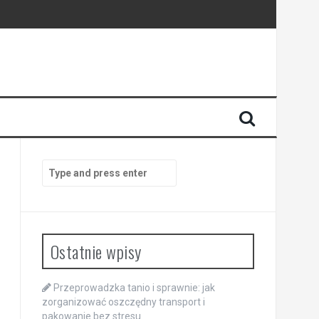
Search
for:
Ostatnie wpisy
Przeprowadzka tanio i sprawnie: jak
zorganizować oszczędny transport i
pakowanie bez stresu