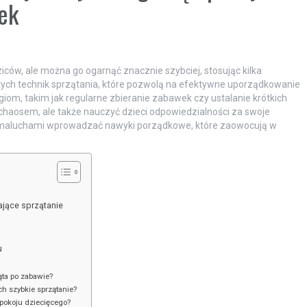
ek
ców, ale można go ogarnąć znacznie szybciej, stosując kilka
ch technik sprzątania, które pozwolą na efektywne uporządkowanie
giom, takim jak regularne zbieranie zabawek czy ustalanie krótkich
 chaosem, ale także nauczyć dzieci odpowiedzialności za swoje
 z maluchami wprowadzać nawyki porządkowe, które zaowocują w
ające sprzątanie
u
ąta po zabawie?
ch szybkie sprzątanie?
pokoju dziecięcego?