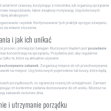
tal limit czasowy, korzystając z minutnika, lub organizuj sprzątanie
y małe niespodzianki, także zwiększy motywację. Użyj kolorowych
dziej atrakcyjnym.
ażowanie i wysiłek. Kontynuowanie tych praktyk sprzyja rozwijaniu
i za własne otoczenie.
nia i jak ich unikać
cić proces i zmniejszyć bałagan. Kluczowym błędem jest
posiadanie
niać koncentrację na sprzątaniu. Przydatne jest, aby regularnie
tylko te, które są aktualnie używane.
rzechowywanie zabawek
. Zorganizuj miejsce do ich przechowywania
bawek na miejsce. Użyj kolorowych pojemników lub koszy, które będą
iach porządkowych, co ogranicza rozwój ich umiejętności. Zamiast
ypisując im konkretne zadania dostosowane do ich wieku. Możesz na
ację zabawek na koniec dnia.
nie i utrzymanie porządku