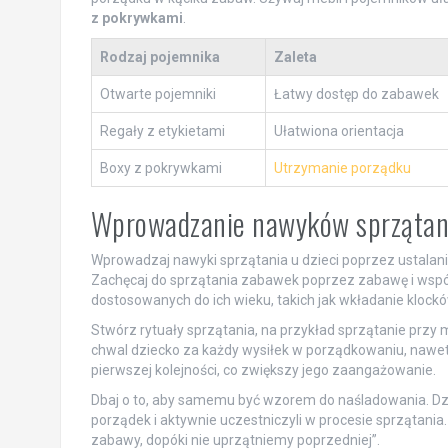
z pokrywkami
.
Rodzaj pojemnika
Zaleta
Otwarte pojemniki
Łatwy dostęp do zabawek
Regały z etykietami
Ułatwiona orientacja
Boxy z pokrywkami
Utrzymanie porządku
Wprowadzanie nawyków sprzątani
Wprowadzaj nawyki sprzątania u dzieci poprzez ustalani
Zachęcaj do sprzątania zabawek poprzez zabawę i wspóln
dostosowanych do ich wieku, takich jak wkładanie klock
Stwórz rytuały sprzątania, na przykład sprzątanie prz
chwal dziecko za każdy wysiłek w porządkowaniu, nawet 
pierwszej kolejności, co zwiększy jego zaangażowanie.
Dbaj o to, aby samemu być wzorem do naśladowania. Dziec
porządek i aktywnie uczestniczyli w procesie sprzątania
zabawy, dopóki nie uprzątniemy poprzedniej”.