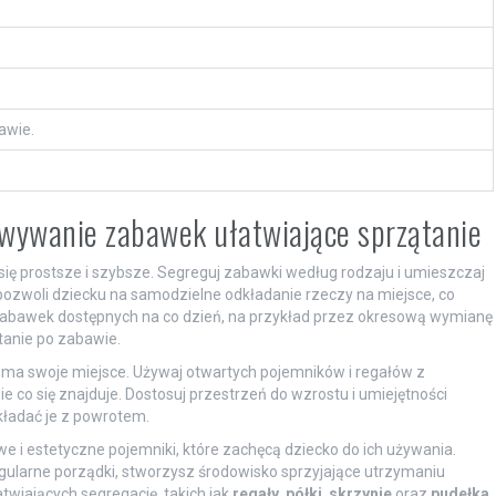
awie.
owywanie zabawek ułatwiające sprzątanie
się prostsze i szybsze. Segreguj zabawki według rodzaju i umieszczaj
pozwoli dziecku na samodzielne odkładanie rzeczy na miejsce, co
zabawek dostępnych na co dzień, na przykład przez okresową wymianę
tanie po zabawie.
ma swoje miejsce. Używaj otwartych pojemników i regałów z
ie co się znajduje. Dostosuj przestrzeń do wzrostu i umiejętności
kładać je z powrotem.
we i estetyczne pojemniki, które zachęcą dziecko do ich używania.
gularne porządki, stworzysz środowisko sprzyjające utrzymaniu
twiających segregację, takich jak
regały
,
półki
,
skrzynie
oraz
pudełka