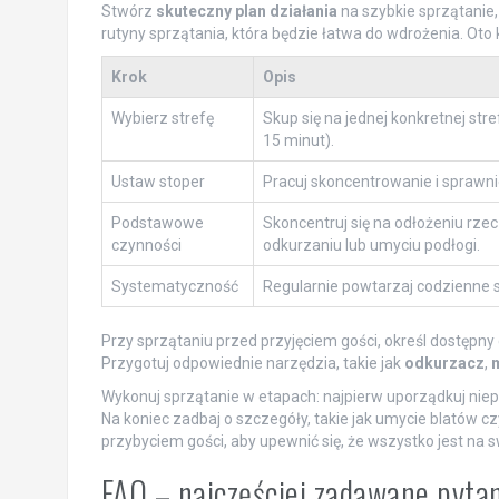
Stwórz
skuteczny plan działania
na szybkie sprzątanie
rutyny sprzątania, która będzie łatwa do wdrożenia. Oto k
Krok
Opis
Wybierz strefę
Skup się na jednej konkretnej str
15 minut).
Ustaw stoper
Pracuj skoncentrowanie i sprawnie
Podstawowe
Skoncentruj się na odłożeniu rzec
czynności
odkurzaniu lub umyciu podłogi.
Systematyczność
Regularnie powtarzaj codzienne 
Przy sprzątaniu przed przyjęciem gości, określ dostępny
Przygotuj odpowiednie narzędzia, takie jak
odkurzacz
,
Wykonuj sprzątanie w etapach: najpierw uporządkuj niep
Na koniec zadbaj o szczegóły, takie jak umycie blatów c
przybyciem gości, aby upewnić się, że wszystko jest na 
FAQ – najczęściej zadawane pyta