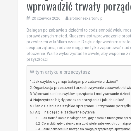
wprowadzić trwały porząd
20 czerwca 2026
zrobionezkartonu.pl
Bałagan po zabawie z dziećmi to codzienność wielu rodzi
sprawdzonych metod. Kluczem jest wprowadzenie prosty
przestrzeni w krótkim czasie. Dzięki odpowiednim strate
sesji sprzątania, rodzice mogą nie tylko zapanować nad
otoczenie. Warto wykorzystać te chwile, aby wspólnie
przyszłości.
W tym artykule przeczytasz
Jak szybko ogarnąć bałagan po zabawie u dzieci?
Organizacja przestrzeni i przechowywanie zabawek ułatwi
Wprowadzanie nawyków sprzątania i motywowanie dzieci
Najczęstsze błędy podczas sprzątania i jak ich unikać
Plan działania na szybkie sprzątanie i utrzymanie porządk
FAQ – najczęściej zadawane pytania
Jak radzić sobie z bałaganem, gdy dziecko niechętnie sprz
Co zrobić, gdy dziecko ma zbyt wiele zabawek utrudniający
Jakie pomoce lub narzędzia mogą przyspieszyć sprzątanie 