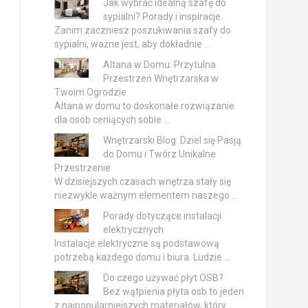
Jak wybrać idealną szafę do
sypialni? Porady i inspiracje.
Zanim zaczniesz poszukiwania szafy do
sypialni, ważne jest, aby dokładnie …
Altana w Domu: Przytulna
Przestrzeń Wnętrzarska w
Twoim Ogrodzie
Altana w domu to doskonałe rozwiązanie
dla osób ceniących sobie …
Wnętrzarski Blog: Dziel się Pasją
do Domu i Twórz Unikalne
Przestrzenie
W dzisiejszych czasach wnętrza stały się
niezwykle ważnym elementem naszego …
Porady dotyczące instalacji
elektrycznych
Instalacje elektryczne są podstawową
potrzebą każdego domu i biura. Ludzie …
Do czego używać płyt OSB?
Bez wątpienia płyta osb to jeden
z najpopularniejszych materiałów, który …