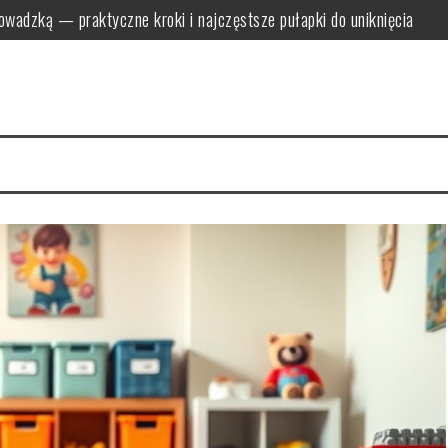
owadzką — praktyczne kroki i najczęstsze pułapki do uniknięcia
zowe formalności, których nie można pominąć przy zmianie adresu
h i półkach: praktyczne metody i najczęstsze błędy sprzątania
osoby na świeżość i przytulną atmosferę
tecznie: domowe sposoby i bezpieczne narzędzia do udrożniania
anizować oszczędny transport i pakowanie bez stresu