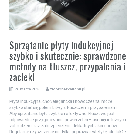
Sprzątanie płyty indukcyjnej
szybko i skutecznie: sprawdzone
metody na tłuszcz, przypalenia i
zacieki
26 marca 2026
zrobionezkartonu.pl
Płyta indukcyjna, choć elegancka i nowoczesna, może
szybko stać się polem bitwy z tłuszczem i przypaleniami.
Aby sprzątanie było szybkie i efektywne, kluczowe jest
odpowiednie przygotowanie powierzchni – usunięcie luźnych
zabrudzeń oraz zabezpieczenie delikatnych akcesoriów.
Regularne czyszczenie nie tylko poprawia estetykę, ale także