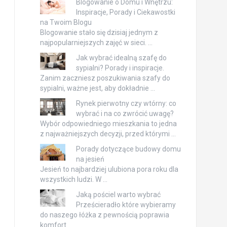
Blogowanie o Domu i Wnętrzu:
Inspiracje, Porady i Ciekawostki
na Twoim Blogu
Blogowanie stało się dzisiaj jednym z
najpopularniejszych zajęć w sieci. …
Jak wybrać idealną szafę do
sypialni? Porady i inspiracje.
Zanim zaczniesz poszukiwania szafy do
sypialni, ważne jest, aby dokładnie …
Rynek pierwotny czy wtórny: co
wybrać i na co zwrócić uwagę?
Wybór odpowiedniego mieszkania to jedna
z najważniejszych decyzji, przed którymi …
Porady dotyczące budowy domu
na jesień
Jesień to najbardziej ulubiona pora roku dla
wszystkich ludzi. W …
Jaką pościel warto wybrać
Prześcieradło które wybieramy
do naszego łóżka z pewnością poprawia
komfort …