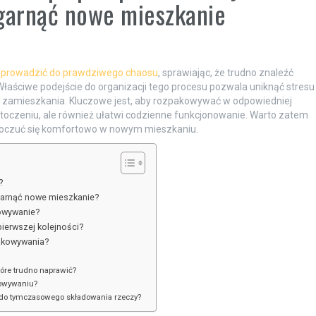
ogarnąć nowe mieszkanie
prowadzić do prawdziwego chaosu
, sprawiając, że trudno znaleźć
Właściwe podejście do organizacji tego procesu pozwala uniknąć stresu
ca zamieszkania. Kluczowe jest, aby rozpakowywać w odpowiedniej
 otoczeniu, ale również ułatwi codzienne funkcjonowanie. Warto zatem
 poczuć się komfortowo w nowym mieszkaniu.
?
garnąć nowe mieszkanie?
kowywanie?
ierwszej kolejności?
akowywania?
tóre trudno naprawić?
kowywaniu?
 do tymczasowego składowania rzeczy?