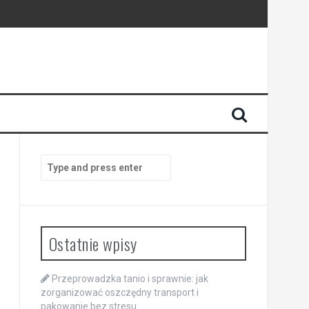
Search
for:
Ostatnie wpisy
Przeprowadzka tanio i sprawnie: jak
zorganizować oszczędny transport i
pakowanie bez stresu