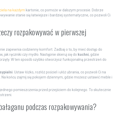
ciela na każdym
kartonie, co pomoże w dalszym procesie. Dobrze
wanie stanie się łatwiejsze i bardziej systematyczne, co pozwoli Ci
rzeczy rozpakowywać w pierwszej
anie zapewnia codzienny komfort. Zadbaj o to, by mieć dostęp do
 jak ręczniki czy mydło. Następnie skieruj się do
kuchni
, gdzie
przęty. W ten sposób szybko stworzysz funkcjonalną przestrzeń do
sypialni
. Ustaw łóżko, rozłóż pościel i ułóż ubrania, co pozwoli Ci na
Na końcu zajmij się pokojem dziennym, gdzie możesz ustawić meble i
jednego pomieszczenia przed przejściem do kolejnego. To skutecznie
strzeni.
ć bałaganu podczas rozpakowywania?