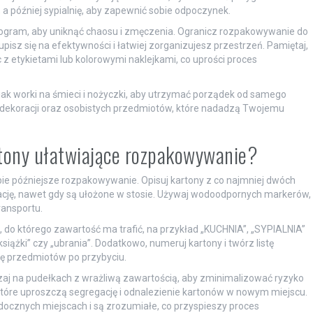
 a później sypialnię, aby zapewnić sobie odpoczynek.
nogram, aby uniknąć chaosu i zmęczenia. Ogranicz rozpakowywanie do
pisz się na efektywności i łatwiej zorganizujesz przestrzeń. Pamiętaj,
 etykietami lub kolorowymi naklejkami, co uprości proces
jak worki na śmieci i nożyczki, aby utrzymać porządek od samego
dekoracji oraz osobistych przedmiotów, które nadadzą Twojemu
tony ułatwiające rozpakowywanie?
sobie późniejsze rozpakowywanie. Opisuj kartony z co najmniej dwóch
fikację, nawet gdy są ułożone w stosie. Używaj wodoodpornych markerów,
ransportu.
do którego zawartość ma trafić, na przykład „KUCHNIA”, „SYPIALNIA”
książki” czy „ubrania”. Dodatkowo, numeruj kartony i twórz listę
ję przedmiotów po przybyciu.
zaj na pudełkach z wrażliwą zawartością, aby zminimalizować ryzyko
które uproszczą segregację i odnalezienie kartonów w nowym miejscu.
ocznych miejscach i są zrozumiałe, co przyspieszy proces