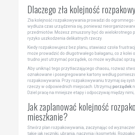
Dlaczego zła kolejność rozpako
Zła kolejność rozpakowywania prowadzi do ogromnego
wydłuża czas urządzenia się, ponieważ nieorganizowan
przedmiotów. Możesz zmuszony być do wielokrotnego prz
ryzyko uszkodzenia delikatnych rzeczy.
Kiedy rozpakowujesz bez planu, stawiasz czoła frustracji
może prowadzić do długotrwałego bałaganu, co z kolei 
trudno jest utrzymać porządek, co może wydłużać sprz
Aby uniknąć tego przytłaczającego chaosu, rozważ stw
oznakowane i posegregowane kartony według pomieszcze
rozpakowywania. Przy rozpakowywaniu trzymaj się syste
rzeczy w odpowiednich miejscach. Utrzymuj
porządek
n
Dziel pracę na mniejsze etapy i odpoczywaj między nimi
Jak zaplanować kolejność rozpak
mieszkanie?
Stwórz plan rozpakowywania, zaczynając od wyznaczenia 
takie jak ręczniki, ubrania, naczynia i kosmetyki. Rozpa