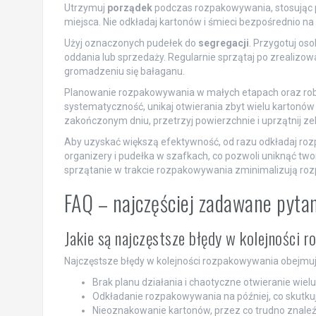
Utrzymuj
porządek
podczas rozpakowywania, stosując p
miejsca. Nie odkładaj kartonów i śmieci bezpośrednio n
Użyj oznaczonych pudełek do
segregacji
. Przygotuj os
oddania lub sprzedaży. Regularnie sprzątaj po zrealizow
gromadzeniu się bałaganu.
Planowanie rozpakowywania w małych etapach oraz ro
systematyczność, unikaj otwierania zbyt wielu kartonów
zakończonym dniu, przetrzyj powierzchnie i uprzątnij ze
Aby uzyskać większą efektywność, od razu odkładaj r
organizery i pudełka w szafkach, co pozwoli uniknąć tw
sprzątanie w trakcie rozpakowywania zminimalizują ro
FAQ – najczęściej zadawane pyta
Jakie są najczęstsze błędy w kolejności 
Najczęstsze błędy w kolejności rozpakowywania obejmuj
Brak planu działania i chaotyczne otwieranie wiel
Odkładanie rozpakowywania na później, co skutkuj
Nieoznakowanie kartonów, przez co trudno znaleź