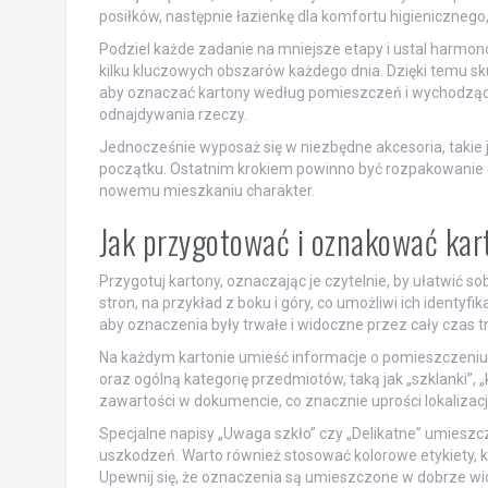
posiłków, następnie łazienkę dla komfortu higienicznego,
Podziel każde zadanie na mniejsze etapy i ustal harmo
kilku kluczowych obszarów każdego dnia. Dzięki temu sku
aby oznaczać kartony według pomieszczeń i wychodząc z
odnajdywania rzeczy.
Jednocześnie wyposaż się w niezbędne akcesoria, takie 
początku. Ostatnim krokiem powinno być rozpakowanie 
nowemu mieszkaniu charakter.
Jak przygotować i oznakować kar
Przygotuj kartony, oznaczając je czytelnie, by ułatwić 
stron, na przykład z boku i góry, co umożliwi ich identy
aby oznaczenia były trwałe i widoczne przez cały czas t
Na każdym kartonie umieść informacje o pomieszczeniu, 
oraz ogólną kategorię przedmiotów, taką jak „szklanki”, „
zawartości w dokumencie, co znacznie uprości lokalizac
Specjalne napisy „Uwaga szkło” czy „Delikatne” umieszc
uszkodzeń. Warto również stosować kolorowe etykiety, 
Upewnij się, że oznaczenia są umieszczone w dobrze wid