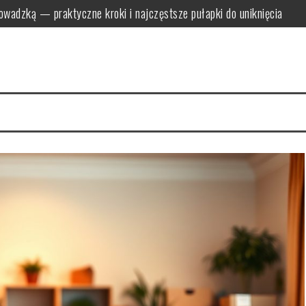
owadzką — praktyczne kroki i najczęstsze pułapki do uniknięcia
zowe formalności, których nie można pominąć przy zmianie adresu
h i półkach: praktyczne metody i najczęstsze błędy sprzątania
osoby na świeżość i przytulną atmosferę
tecznie: domowe sposoby i bezpieczne narzędzia do udrożniania
anizować oszczędny transport i pakowanie bez stresu