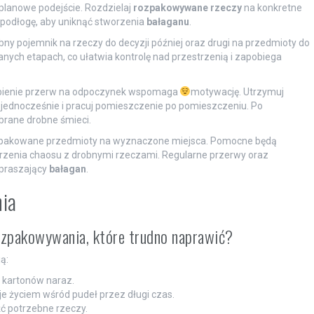
lanowe podejście. Rozdzielaj
rozpakowywane rzeczy
na konkretne
a podłogę, aby uniknąć stworzenia
bałaganu
.
obny pojemnik na rzeczy do decyzji później oraz drugi na przedmioty do
anych etapach, co ułatwia kontrolę nad przestrzenią i zapobiega
bienie przerw na odpoczynek wspomaga
motywację. Utrzymuj
 jednocześnie i pracuj pomieszczenie po pomieszczeniu. Po
brane drobne śmieci.
ozpakowane przedmioty na wyznaczone miejsca. Pomocne będą
orzenia chaosu z drobnymi rzeczami. Regularne przerwy oraz
zpraszający
bałagan
.
nia
rozpakowywania, które trudno naprawić?
ą:
u kartonów naraz.
e życiem wśród pudeł przez długi czas.
ć potrzebne rzeczy.