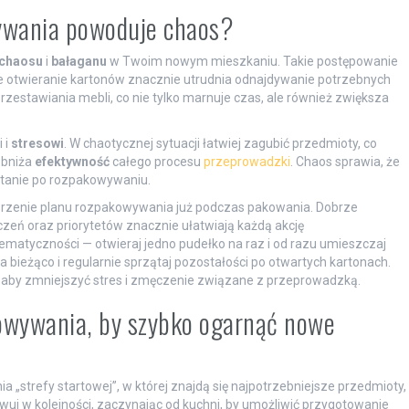
wywania powoduje chaos?
chaosu
i
bałaganu
w Twoim nowym mieszkaniu. Takie postępowanie
e otwieranie kartonów znacznie utrudnia odnajdywanie potrzebnych
estawiania mebli, co nie tylko marnuje czas, ale również zwiększa
 i
stresowi
. W chaotycznej sytuacji łatwiej zagubić przedmioty, co
obniża
efektywność
całego procesu
przeprowadzki
. Chaos sprawia, że
ątanie po rozpakowywaniu.
orzenie planu rozpakowywania już podczas pakowania. Dobrze
ń oraz priorytetów znacznie ułatwiają każdą akcję
matyczności — otwieraj jedno pudełko na raz i od razu umieszczaj
a bieżąco i regularnie sprzątaj pozostałości po otwartych kartonach.
, aby zmniejszyć stres i zmęczenie związane z przeprowadzką.
owywania, by szybko ogarnąć nowe
„strefy startowej”, w której znajdą się najpotrzebniejsze przedmioty,
kowuj w kolejności, zaczynając od kuchni, by umożliwić przygotowanie