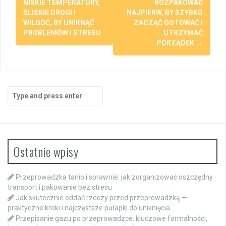
NISKIE TEMPERATURY,
ROZPAKOWAĆ
ŚLISKIE DROGI I
NAJPIERW, BY SZYBKO
WILGOĆ, BY UNIKNĄĆ
ZACZĄĆ GOTOWAĆ I
PROBLEMÓW I STRESU
UTRZYMAĆ
PORZĄDEK
→
Search
for:
Ostatnie wpisy
Przeprowadzka tanio i sprawnie: jak zorganizować oszczędny
transport i pakowanie bez stresu
Jak skutecznie oddać rzeczy przed przeprowadzką —
praktyczne kroki i najczęstsze pułapki do uniknięcia
Przepisanie gazu po przeprowadzce: kluczowe formalności,