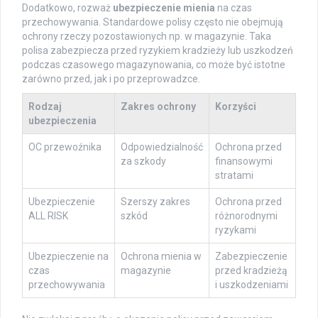
Dodatkowo, rozważ
ubezpieczenie mienia
na czas
przechowywania. Standardowe polisy często nie obejmują
ochrony rzeczy pozostawionych np. w magazynie. Taka
polisa zabezpiecza przed ryzykiem kradzieży lub uszkodzeń
podczas czasowego magazynowania, co może być istotne
zarówno przed, jak i po przeprowadzce.
Rodzaj
Zakres ochrony
Korzyści
ubezpieczenia
OC przewoźnika
Odpowiedzialność
Ochrona przed
za szkody
finansowymi
stratami
Ubezpieczenie
Szerszy zakres
Ochrona przed
ALL RISK
szkód
różnorodnymi
ryzykami
Ubezpieczenie na
Ochrona mienia w
Zabezpieczenie
czas
magazynie
przed kradzieżą
przechowywania
i uszkodzeniami