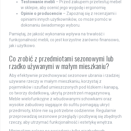
Testowanie mebli
– Przed zakupem przetestuj mebel
w sklepie, aby ocenić jego wygodę i ergonomię.
Opinie o producencie
– Zapoznaj się z recenzjami i
opiniami innych użytkowników, co może pomóc w
dokonaniu świadomego wyboru.
Pamiętaj, że jakość wykonania wpływa na trwałość i
funkcjonalność mebli, co jest korzystne zarówno finansowo,
jak i użytkowo.
Co zrobić z przedmiotami sezonowymi lub
rzadko używanymi w małym mieszkaniu?
Aby efektywnie przechowywać sezonowe ubrania i rzadziej
używane rzeczy w małym mieszkaniu, korzystaj z
pojemników i szuflad umieszczonych pod łóżkiem i kanapą,
co tworzy dodatkową, ukrytą przestrzeń magazynową.
Meble wielofunkcyjne z wbudowanymi schowkami oraz
wysokie zabudowy sięgające do sufitu pomagają ukryć
przedmioty, które nie są potrzebne codziennie. Regularnie
przeprowadzaj sezonowe przeglądy i pozbywaj się zbędnych
rzeczy, aby utrzymać funkcjonalność i estetykę wnętrza.
Minimalizm polega na posiadaniu tylko niezbędnych