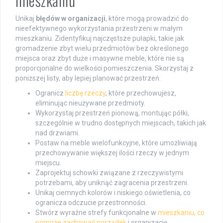
mieszkaniu
Unikaj
błędów w organizacji
, które mogą prowadzić do
nieefektywnego wykorzystania przestrzeni w małym
mieszkaniu. Zidentyfikuj najczęstsze pułapki, takie jak
gromadzenie zbyt wielu przedmiotów bez określonego
miejsca oraz zbyt duże i masywne meble, które nie są
proporcjonalne do wielkości pomieszczenia. Skorzystaj z
poniższej listy, aby lepiej planować przestrzeń:
Ogranicz
liczbę rzeczy
, które przechowujesz,
eliminując nieużywane przedmioty.
Wykorzystaj przestrzeń pionową, montując półki,
szczególnie w trudno dostępnych miejscach, takich jak
nad drzwiami.
Postaw na meble wielofunkcyjne, które umożliwiają
przechowywanie większej ilości rzeczy w jednym
miejscu.
Zaprojektuj schowki związane z rzeczywistymi
potrzebami, aby uniknąć zagracenia przestrzeni.
Unikaj ciemnych kolorów i niskiego oświetlenia, co
ogranicza odczucie przestronności.
Stwórz wyraźne strefy funkcjonalne w
mieszkaniu, co
pomoże zachować porządek
i organizację.