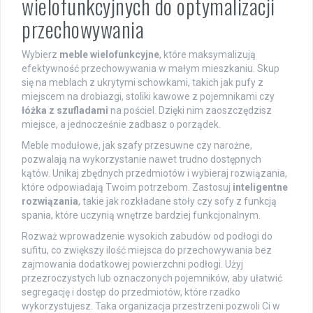
wielofunkcyjnych do optymalizacji
przechowywania
Wybierz
meble wielofunkcyjne
, które maksymalizują
efektywność przechowywania w małym mieszkaniu. Skup
się na meblach z ukrytymi schowkami, takich jak pufy z
miejscem na drobiazgi, stoliki kawowe z pojemnikami czy
łóżka z szufladami
na pościel. Dzięki nim zaoszczędzisz
miejsce, a jednocześnie zadbasz o porządek.
Meble modułowe, jak szafy przesuwne czy narożne,
pozwalają na wykorzystanie nawet trudno dostępnych
kątów. Unikaj zbędnych przedmiotów i wybieraj rozwiązania,
które odpowiadają Twoim potrzebom. Zastosuj
inteligentne
rozwiązania
, takie jak rozkładane stoły czy sofy z funkcją
spania, które uczynią wnętrze bardziej funkcjonalnym.
Rozważ wprowadzenie wysokich zabudów od podłogi do
sufitu, co zwiększy ilość miejsca do przechowywania bez
zajmowania dodatkowej powierzchni podłogi. Użyj
przezroczystych lub oznaczonych pojemników, aby ułatwić
segregację i dostęp do przedmiotów, które rzadko
wykorzystujesz. Taka organizacja przestrzeni pozwoli Ci w