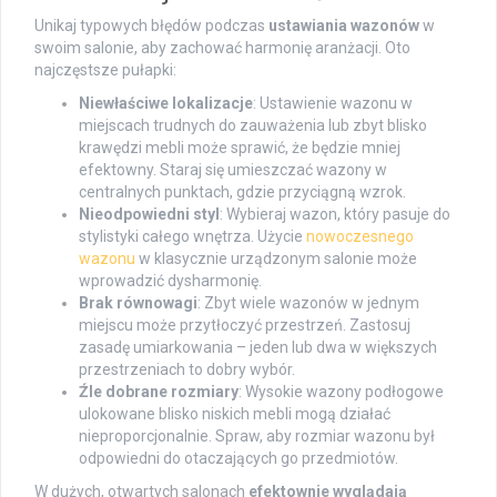
Unikaj typowych błędów podczas
ustawiania wazonów
w
swoim salonie, aby zachować harmonię aranżacji. Oto
najczęstsze pułapki:
Niewłaściwe lokalizacje
: Ustawienie wazonu w
miejscach trudnych do zauważenia lub zbyt blisko
krawędzi mebli może sprawić, że będzie mniej
efektowny. Staraj się umieszczać wazony w
centralnych punktach, gdzie przyciągną wzrok.
Nieodpowiedni styl
: Wybieraj wazon, który pasuje do
stylistyki całego wnętrza. Użycie
nowoczesnego
wazonu
w klasycznie urządzonym salonie może
wprowadzić dysharmonię.
Brak równowagi
: Zbyt wiele wazonów w jednym
miejscu może przytłoczyć przestrzeń. Zastosuj
zasadę umiarkowania – jeden lub dwa w większych
przestrzeniach to dobry wybór.
Źle dobrane rozmiary
: Wysokie wazony podłogowe
ulokowane blisko niskich mebli mogą działać
nieproporcjonalnie. Spraw, aby rozmiar wazonu był
odpowiedni do otaczających go przedmiotów.
W dużych, otwartych salonach
efektownie wyglądają