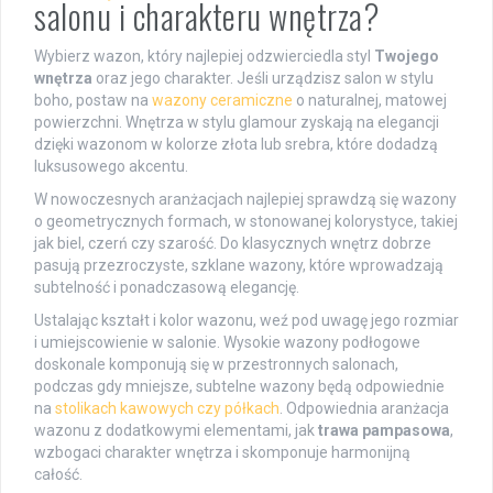
salonu i charakteru wnętrza?
Wybierz wazon, który najlepiej odzwierciedla styl
Twojego
wnętrza
oraz jego charakter. Jeśli urządzisz salon w stylu
boho, postaw na
wazony ceramiczne
o naturalnej, matowej
powierzchni. Wnętrza w stylu glamour zyskają na elegancji
dzięki wazonom w kolorze złota lub srebra, które dodadzą
luksusowego akcentu.
W nowoczesnych aranżacjach najlepiej sprawdzą się wazony
o geometrycznych formach, w stonowanej kolorystyce, takiej
jak biel, czerń czy szarość. Do klasycznych wnętrz dobrze
pasują przezroczyste, szklane wazony, które wprowadzają
subtelność i ponadczasową elegancję.
Ustalając kształt i kolor wazonu, weź pod uwagę jego rozmiar
i umiejscowienie w salonie. Wysokie wazony podłogowe
doskonale komponują się w przestronnych salonach,
podczas gdy mniejsze, subtelne wazony będą odpowiednie
na
stolikach kawowych czy półkach
. Odpowiednia aranżacja
wazonu z dodatkowymi elementami, jak
trawa pampasowa
,
wzbogaci charakter wnętrza i skomponuje harmonijną
całość.