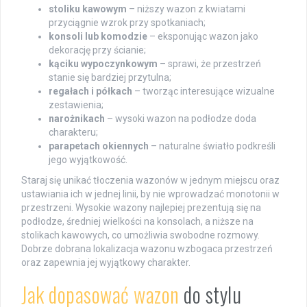
stoliku kawowym
– niższy wazon z kwiatami
przyciągnie wzrok przy spotkaniach;
konsoli lub komodzie
– eksponując wazon jako
dekorację przy ścianie;
kąciku wypoczynkowym
– sprawi, że przestrzeń
stanie się bardziej przytulna;
regałach i półkach
– tworząc interesujące wizualne
zestawienia;
narożnikach
– wysoki wazon na podłodze doda
charakteru;
parapetach okiennych
– naturalne światło podkreśli
jego wyjątkowość.
Staraj się unikać tłoczenia wazonów w jednym miejscu oraz
ustawiania ich w jednej linii, by nie wprowadzać monotonii w
przestrzeni. Wysokie wazony najlepiej prezentują się na
podłodze, średniej wielkości na konsolach, a niższe na
stolikach kawowych, co umożliwia swobodne rozmowy.
Dobrze dobrana lokalizacja wazonu wzbogaca przestrzeń
oraz zapewnia jej wyjątkowy charakter.
Jak dopasować wazon
do stylu