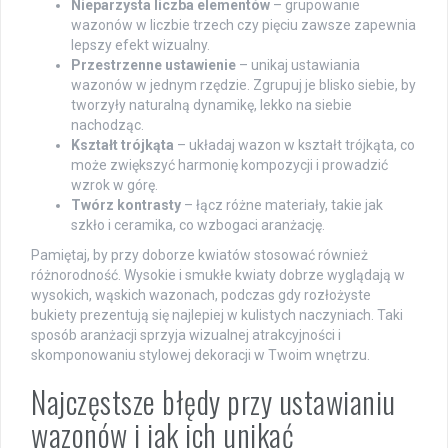
Nieparzysta liczba elementów
– grupowanie
wazonów w liczbie trzech czy pięciu zawsze zapewnia
lepszy efekt wizualny.
Przestrzenne ustawienie
– unikaj ustawiania
wazonów w jednym rzędzie. Zgrupuj je blisko siebie, by
tworzyły naturalną dynamikę, lekko na siebie
nachodząc.
Kształt trójkąta
– układaj wazon w kształt trójkąta, co
może zwiększyć harmonię kompozycji i prowadzić
wzrok w górę.
Twórz kontrasty
– łącz różne materiały, takie jak
szkło i ceramika, co wzbogaci aranżację.
Pamiętaj, by przy doborze kwiatów stosować również
różnorodność. Wysokie i smukłe kwiaty dobrze wyglądają w
wysokich, wąskich wazonach, podczas gdy rozłożyste
bukiety prezentują się najlepiej w kulistych naczyniach. Taki
sposób aranżacji sprzyja wizualnej atrakcyjności i
skomponowaniu stylowej dekoracji w Twoim wnętrzu.
Najczęstsze błędy przy ustawianiu
wazonów i jak ich unikać