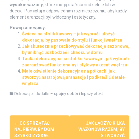
wysokie wazony
, które mogą stać samodzielnie lub w
duecie. Pamiętaj o odpowiednim rozmieszczeniu, aby każdy
element aranżacji był widoczny i estetyczny.
Powiązane wpisy:
Świeca na stolik kawowy – jak wybrać i ułożyć
dekorację, by pasowała do stylu i funkcji wnętrza
Jak skutecznie przechowywać dekoracje sezonowe,
by uniknąć uszkodzeń i chaosu w domu
Tacka dekoracyjna na stoliku kawowym: jak wybrać i
zaaranżować funkcjonalny i stylowy akcent wnętrza
Małe oświetlenie dekoracyjne na półkach: jak
stworzyć nastrojową aranżację i podkreślić detale
wnętrza
Dekoracje i dodatki – spójny dobór i lepszy efekt
Post
←
CO SPRZĄTAĆ
JAK ŁĄCZYĆ KILKA
navigation
NAJPIERW, BY DOM
WAZONÓW RAZEM, BY
SZYBKO ZYSKAŁ
STWORZYĆ