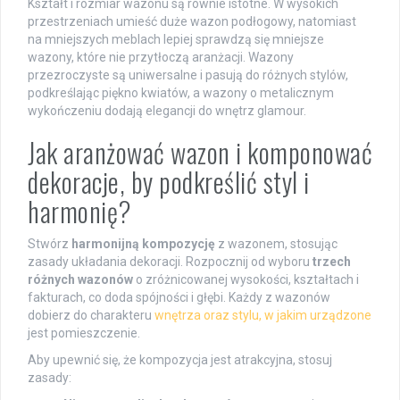
Kształt i rozmiar wazonu są równie istotne. W wysokich
przestrzeniach umieść duże wazon podłogowy, natomiast
na mniejszych meblach lepiej sprawdzą się mniejsze
wazony, które nie przytłoczą aranżacji. Wazony
przezroczyste są uniwersalne i pasują do różnych stylów,
podkreślając piękno kwiatów, a wazony o metalicznym
wykończeniu dodają elegancji do wnętrz glamour.
Jak aranżować wazon i komponować
dekoracje, by podkreślić styl i
harmonię?
Stwórz
harmonijną kompozycję
z wazonem, stosując
zasady układania dekoracji. Rozpocznij od wyboru
trzech
różnych wazonów
o zróżnicowanej wysokości, kształtach i
fakturach, co doda spójności i głębi. Każdy z wazonów
dobierz do charakteru
wnętrza oraz stylu, w jakim urządzone
jest pomieszczenie.
Aby upewnić się, że kompozycja jest atrakcyjna, stosuj
zasady: