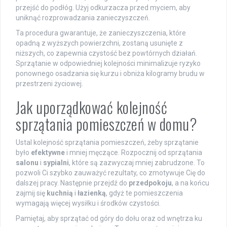
przejść do podłóg. Użyj odkurzacza przed myciem, aby
uniknąć rozprowadzania zanieczyszczeń.
Ta procedura gwarantuje, że zanieczyszczenia, które
opadną z wyższych powierzchni, zostaną usunięte z
niższych, co zapewnia czystość bez powtórnych działań.
Sprzątanie w odpowiedniej kolejności minimalizuje ryzyko
ponownego osadzania się kurzu i obniża kilogramy brudu w
przestrzeni życiowej.
Jak uporządkować kolejność
sprzątania pomieszczeń w domu?
Ustal kolejność sprzątania pomieszczeń, żeby sprzątanie
było
efektywne
i mniej męczące. Rozpocznij od sprzątania
salonu
i
sypialni
, które są zazwyczaj mniej zabrudzone. To
pozwoli Ci szybko zauważyć rezultaty, co zmotywuje Cię do
dalszej pracy. Następnie przejdź do
przedpokoju
, a na końcu
zajmij się
kuchnią
i
łazienką
, gdyż te pomieszczenia
wymagają więcej wysiłku i środków czystości.
Pamiętaj, aby sprzątać od góry do dołu oraz od wnętrza ku