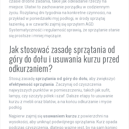
czasie drobne zadania, takie jak odkładanie rzeczy na
miejsce. Ułatwi to zachowanie porządku w codziennym
życiu. Rozplanuj dni tygodnia na konkretne czynności, na
przykład w poniedziałki myj podłogi, w środy sprzątaj
łazienkę, a w czwartki zajmij się sprzętem AGD.
Systematyczność i regularność sprawią, że sprzątanie stanie
się prostsze i mniej męczące.
Jak stosować zasadę sprzątania od
góry do dołu i usuwania kurzu przed
odkurzaniem?
Stosuj zasadę
sprzątania od góry do dołu
, aby zwiększyć
efektywność sprzątania
. Zaczynaj od czyszczenia
najwyższych punktów w pomieszczeniu, takich jak sufit,
lampy, czy szczyty półek i szaf. Dalsze etapy to usuwanie
kurzu z mebli oraz blatów, a na końcu odkurzanie i mycie
podłóg.
Najpierw zajmij się
usuwaniem kurzu
z powierzchni na
wysokości, aby uniknąć podwójnego sprzątania. Kurz opada
podczas czyszczenia, dlatego ważne jest, by na sam koniec