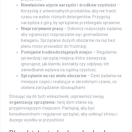
Niewłaściwe użycie narzędzi i środków czystości
–
Korzystaj z uniwersalnych produktów, aby nie tracić
czasu na wybór różnych detergentów. Przygotuj
narzędzia z góry, by sprzątanie przebiegało sprawnie.
Nieprzerywanie pracy
– Dokończ rozpoczęte zadanie,
aby ograniczyć rozpraszanie się i gromadzenie
bałaganu. Sprzątanie dużych obszarów na raz bez
planu może prowadzić do frustracji.
Pomijanie trudnodostępnych miejsc
– Regularnie
sprawdzaj i sprzątaj miejsca, które zazwyczaj
ignorujesz, jak klamki, kontakty czy odpływy. Ich
zaniedbanie wpływa na ogólną czystość.
Sprzątanie na raz wielu obszarów
– Dziel zadania na
mniejsze części i realizuj je w określonym czasie, co
ułatwia zarządzanie obowiązkami.
Stosując się do tych wskazówek, usprawnisz swoją
organizację sprzątania
i twój dom stanie się
przyjemniejszym miejscem. Pamiętaj, aby być
konsekwentnym i regularnie sprzątać, aby uniknąć stresu i
dużego wysiłku w przyszłości.