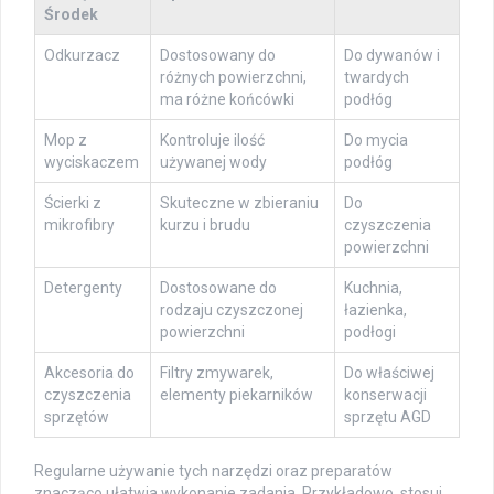
Środek
Odkurzacz
Dostosowany do
Do dywanów i
różnych powierzchni,
twardych
ma różne końcówki
podłóg
Mop z
Kontroluje ilość
Do mycia
wyciskaczem
używanej wody
podłóg
Ścierki z
Skuteczne w zbieraniu
Do
mikrofibry
kurzu i brudu
czyszczenia
powierzchni
Detergenty
Dostosowane do
Kuchnia,
rodzaju czyszczonej
łazienka,
powierzchni
podłogi
Akcesoria do
Filtry zmywarek,
Do właściwej
czyszczenia
elementy piekarników
konserwacji
sprzętów
sprzętu AGD
Regularne używanie tych narzędzi oraz preparatów
znacząco ułatwia wykonanie zadania. Przykładowo, stosuj