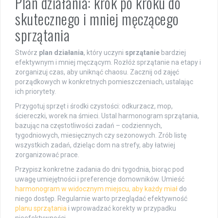
Plan działania: krok po kroku do
skutecznego i mniej męczącego
sprzątania
Stwórz
plan działania
, który uczyni
sprzątanie
bardziej
efektywnym i mniej męczącym. Rozłóż sprzątanie na etapy i
zorganizuj czas, aby uniknąć chaosu. Zacznij od zajęć
porządkowych w konkretnych pomieszczeniach, ustalając
ich priorytety.
Przygotuj sprzęt i środki czystości: odkurzacz, mop,
ściereczki, worek na śmieci. Ustal harmonogram sprzątania,
bazując na częstotliwości zadań – codziennych,
tygodniowych, miesięcznych czy sezonowych. Zrób listę
wszystkich zadań, dzieląc dom na strefy, aby łatwiej
zorganizować prace.
Przypisz konkretne zadania do dni tygodnia, biorąc pod
uwagę umiejętności i preferencje domowników. Umieść
harmonogram w widocznym miejscu, aby każdy miał
do
niego dostęp. Regularnie warto przeglądać efektywność
planu sprzątania
i wprowadzać korekty w przypadku
nieefektywności.