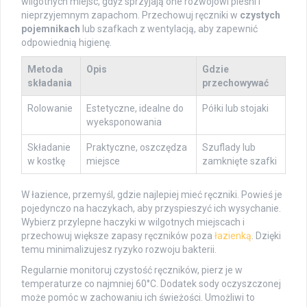
wilgotnych miejsc, gdyż sprzyjają one rozwojowi pleśni i
nieprzyjemnym zapachom. Przechowuj ręczniki w
czystych
pojemnikach
lub szafkach z wentylacją, aby zapewnić
odpowiednią higienę.
Metoda
Opis
Gdzie
składania
przechowywać
Rolowanie
Estetyczne, idealne do
Półki lub stojaki
wyeksponowania
Składanie
Praktyczne, oszczędza
Szuflady lub
w kostkę
miejsce
zamknięte szafki
W łazience, przemyśl, gdzie najlepiej mieć ręczniki. Powieś je
pojedynczo na haczykach, aby przyspieszyć ich wysychanie.
Wybierz przylepne haczyki w wilgotnych miejscach i
przechowuj większe zapasy ręczników poza
łazienką
. Dzięki
temu minimalizujesz ryzyko rozwoju bakterii.
Regularnie monitoruj czystość ręczników, pierz je w
temperaturze co najmniej 60°C. Dodatek sody oczyszczonej
może pomóc w zachowaniu ich świeżości. Umożliwi to