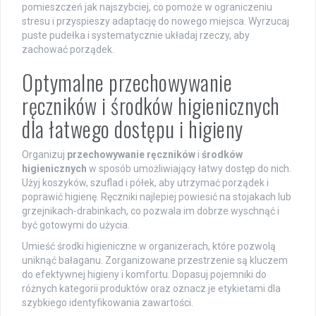
pomieszczeń jak najszybciej, co pomoże w ograniczeniu
stresu i przyspieszy adaptację do nowego miejsca. Wyrzucaj
puste pudełka i systematycznie układaj rzeczy, aby
zachować porządek.
Optymalne przechowywanie
ręczników i środków higienicznych
dla łatwego dostępu i higieny
Organizuj
przechowywanie ręczników
i
środków
higienicznych
w sposób umożliwiający łatwy dostęp do nich.
Użyj koszyków, szuflad i półek, aby utrzymać porządek i
poprawić higienę. Ręczniki najlepiej powiesić na stojakach lub
grzejnikach-drabinkach, co pozwala im dobrze wyschnąć i
być gotowymi do użycia.
Umieść środki higieniczne w organizerach, które pozwolą
uniknąć bałaganu. Zorganizowane przestrzenie są kluczem
do efektywnej higieny i komfortu. Dopasuj pojemniki do
różnych kategorii produktów oraz oznacz je etykietami dla
szybkiego identyfikowania zawartości.